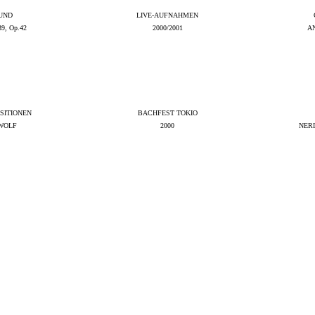
 UND
LIVE-AUFNAHMEN
, Op.42
2000/2001
A
SITIONEN
BACHFEST TOKIO
 WOLF
2000
NERI