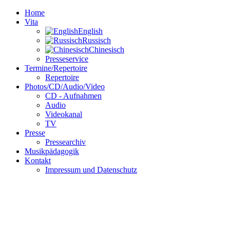
Home
Vita
English
Russisch
Chinesisch
Presseservice
Termine/Repertoire
Repertoire
Photos/CD/Audio/Video
CD - Aufnahmen
Audio
Videokanal
TV
Presse
Pressearchiv
Musikpädagogik
Kontakt
Impressum und Datenschutz